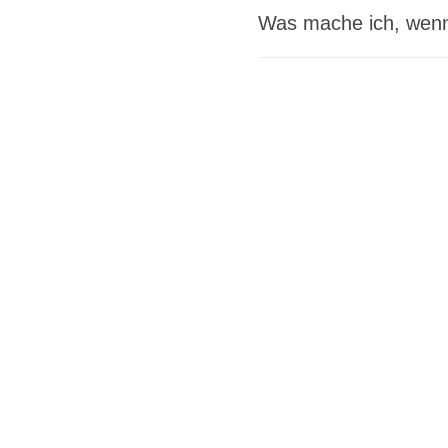
Was mache ich, wenn 
App/WebApp: