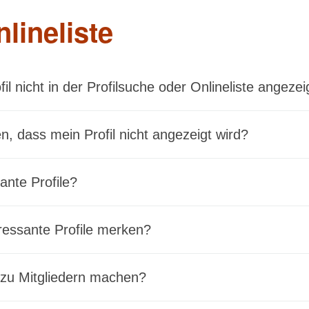
lineliste
l nicht in der Profilsuche oder Onlineliste angezei
en, dass mein Profil nicht angezeigt wird?
ante Profile?
eressante Profile merken?
 zu Mitgliedern machen?