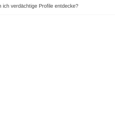
ich verdächtige Profile entdecke?